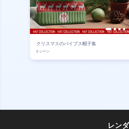
クリスマスのバイブス帽子集
6 シーン
レン