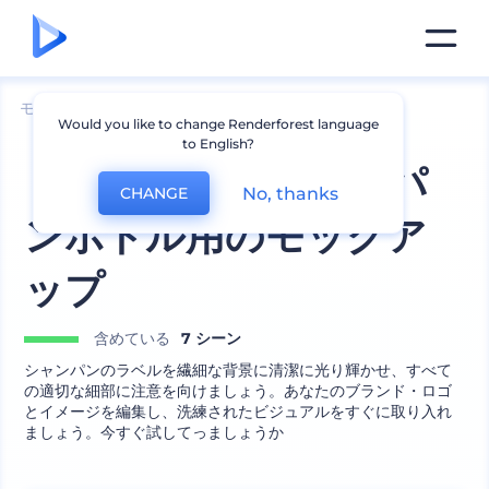
モックアップ
包装
ボトルモックアップ
Would you like to change Renderforest language
to English?
ミニマルなシャンのパ
No, thanks
CHANGE
ンボトル用のモックア
ップ
含めている
7 シーン
シャンパンのラベルを繊細な背景に清潔に光り輝かせ、すべて
の適切な細部に注意を向けましょう。あなたのブランド・ロゴ
とイメージを編集し、洗練されたビジュアルをすぐに取り入れ
ましょう。今すぐ試してっましょうか