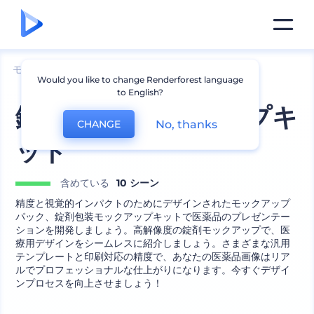
モックアップ
包装
ボトルモックアップ
Would you like to change Renderforest language
to English?
錠剤包装モックアップキ
No, thanks
CHANGE
ット
含めている
10 シーン
精度と視覚的インパクトのためにデザインされたモックアップ
パック、錠剤包装モックアップキットで医薬品のプレゼンテー
ションを開発しましょう。高解像度の錠剤モックアップで、医
療用デザインをシームレスに紹介しましょう。さまざまな汎用
テンプレートと印刷対応の精度で、あなたの医薬品画像はリア
ルでプロフェッショナルな仕上がりになります。今すぐデザイ
ンプロセスを向上させましょう！