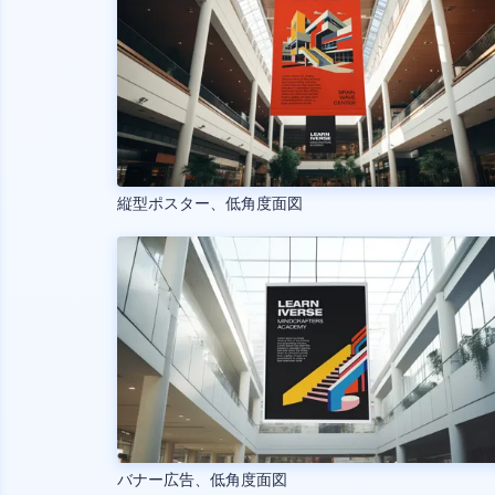
縦型ポスター、低角度面図
バナー広告、低角度面図