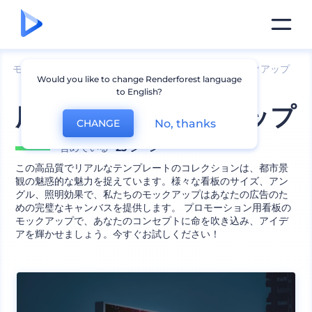
モックアップ
ブランディング
看板とバナーのモックアップ
Would you like to change Renderforest language
to English?
広告看板のモックアップ
No, thanks
CHANGE
含めている
23 シーン
この高品質でリアルなテンプレートのコレクションは、都市景
観の魅惑的な魅力を捉えています。様々な看板のサイズ、アン
グル、照明効果で、私たちのモックアップはあなたの広告のた
めの完璧なキャンバスを提供します。 プロモーション用看板の
モックアップで、あなたのコンセプトに命を吹き込み、アイデ
アを輝かせましょう。今すぐお試しください！