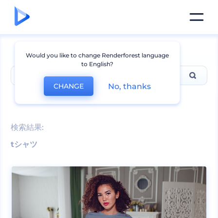
Would you like to change Renderforest language
to English?
No, thanks
CHANGE
最も人気の検索ワード
t-shirt
,
logo mockups
検索結果:
tシャツ