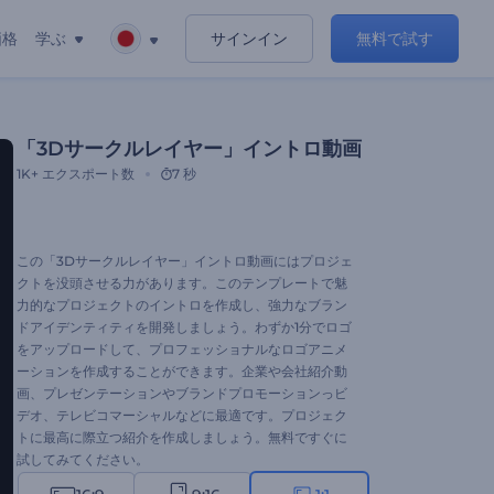
価格
学ぶ
サインイン
無料で試す
「3Dサークルレイヤー」イントロ動画
1K+
エクスポート数
7 秒
この「3Dサークルレイヤー」イントロ動画にはプロジェ
クトを没頭させる力があります。このテンプレートで魅
力的なプロジェクトのイントロを作成し、強力なブラン
ドアイデンティティを開発しましょう。わずか1分でロゴ
をアップロードして、プロフェッショナルなロゴアニメ
ーションを作成することができます。企業や会社紹介動
画、プレゼンテーションやブランドプロモーションっビ
デオ、テレビコマーシャルなどに最適です。プロジェク
トに最高に際立つ紹介を作成しましょう。無料ですぐに
試してみてください。