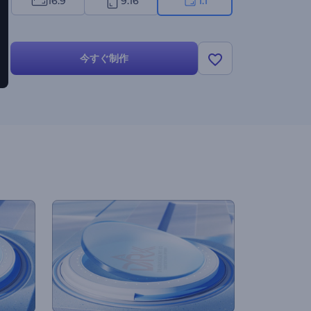
16:9
9:16
1:1
今すぐ制作