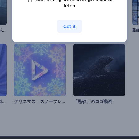
fetch
Got it
アイス・イクスプロ―ジョン・ロゴ動画
光沢のあるイントロ
夏休みのロゴ
動
抽象的なフォームのロゴ動画
クリスマス・スノーフレークのオープニング動画
「黒砂」のロゴ動画