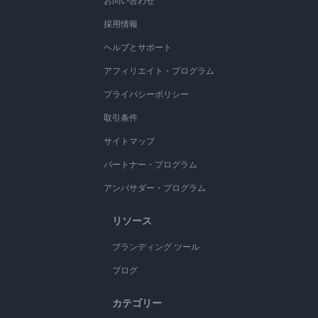
お問い合わせ
採用情報
ヘルプとサポート
アフィリエイト・プログラム
プライバシーポリシー
取引条件
サイトマップ
パートナー・プログラム
アンバサダー・プログラム
リソース
ブランディング ツール
ブログ
カテゴリー