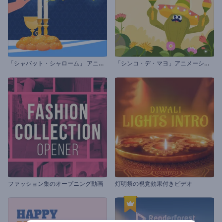
「
シャバット・シャローム」 アニメーション
「
シンコ・デ・マヨ」アニメーション
ファッション集のオープニング動画
灯明祭の視覚効果付きビデオ