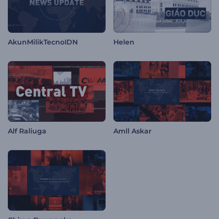
AkunMilikTecnoIDN
Helen
Alf Raliuga
Amll Askar