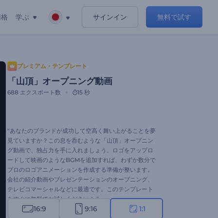
価格
学ぶ
サインイン
無料で試す
プレミアム・テンプレート
「山頂」オープニング動画
688
エクスポート数
15 秒
"あなたのブランドが成功して空高く舞い上がることを夢
見ていますか？この息を呑むような「山頂」オープニン
グ動画で、独占力を手に入れましょう。ロゴをアップロ
ードして映画のようなBGMを追加すれば、わずか数分で
プロのロゴアニメーションを作成する準備が整います。
会社の紹介動画やプレゼンテーションのオープニング、
テレビコマーシャルなどに最適です。このテンプレート
をすぐに無料でお試しください！ "
16:9
9:16
1:1