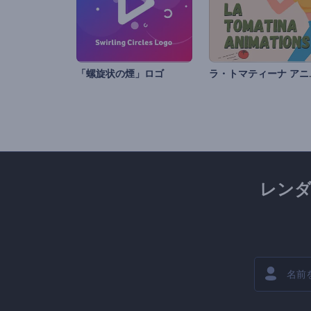
ラ・トマ
「螺旋状の煙」ロゴ
レン