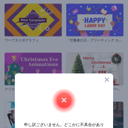
「
労働者の日」グリーティング カード
ワープタイポグラフィ
飾
りつけされたクリスマスツリーのオープニング動画
クリスマス・イブのアニメーション
申し訳ございません。どこかに不具合があり