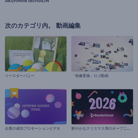
AkunMilikTecnoIDN
次のカテゴリ内。
動画編集
イースターバニー
「画像変換」ロゴ動画
鮮
やかなクリスマス用のオープニング動画
企業の成功プロモーションビデオ