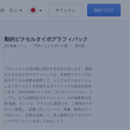
価格
学ぶ
サインイン
無料で試す
動的ピクセルタイポグラフィパック
20
映像シーン
77K+
エクスポート数
可変
プロジェクトを現代風に紹介する方法があります。 動的
ピクセルタイポグラフィパックは、未来的でグリッチの
あるデジタル効果を使用して、シンプルでスタイリッシ
ュなプロジェクトを作成するダイナミックな視点を提供
します。YouTubeチャンネル、プレゼンテーション、シ
ンプル、または特別なスライドショー、その他多数の企
業 動画、イントロ、アウトロに最適です。ご希望のテキ
ストに変更し、必要に応じてシーン、画像、動画をアッ
プロードし、音楽を追加して、史上最高のタイポグラフ
ィープロジェクトを試してみましょう。