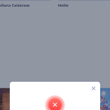
iliano Calabrese
Mollie