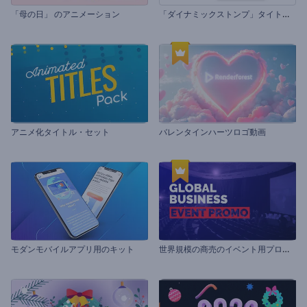
「
ダイナミックストンプ」タイトル・セット
「母の日」 のアニメーション
アニメ化タイトル・セット
バレンタインハーツロゴ動画
世
界規模の商売のイベント用プロモーションビデオ
モダンモバイルアプリ用のキット