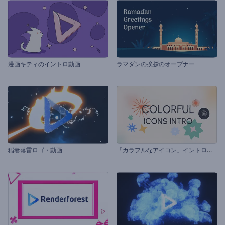
漫画キティのイントロ動画
ラマダンの挨拶のオープナー
「
カラフルなアイコン」イントロ動画
稲妻落雷ロゴ・動画