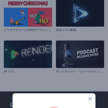
ク
リスマスムードの2Dオープニング動画
黒光りロゴ動画
ポ
ッドキャスト・リリースのイントロ動画
SF ロゴ
レンダーフォレストのメー