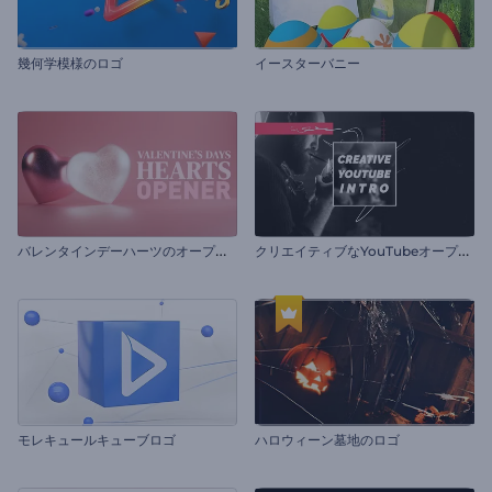
幾何学模様のロゴ
イースターバニー
バ
レンタインデーハーツのオープニング動画
ク
リエイティブなYouTubeオープニング動画
モレキュールキューブロゴ
ハロウィーン墓地のロゴ