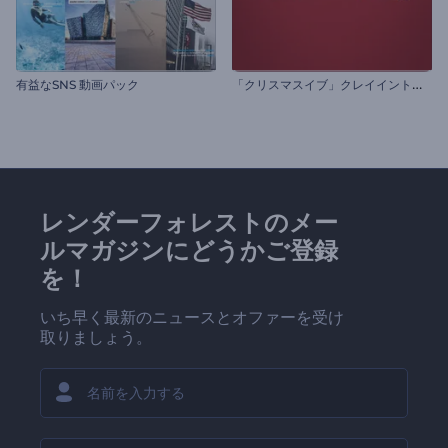
「
クリスマスイブ」クレイイントロ動画
有益なSNS 動画パック
レンダーフォレストのメー
ルマガジンにどうかご登録
を！
いち早く最新のニュースとオファーを受け
取りましょう。