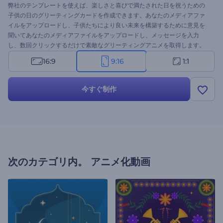
弊社のテンプレートを使えば、楽しさと喜びで満たされた日を祝うための
子供の日のグリーティングカードを作成できます。あなたのメディアファ
イルをアップロードし、子供たちにより良い未来を構築するために意見を
聞いてあなたのメディアファイルをアップロードし、メッセージを入力
し、数回クリックするだけで素敵なグリーティングアニメを取得します。
休日のイントロ、グリティング動画、お祝いの招待状、テレビコマーシャ
16:9
9:16
1:1
ル、プレゼンテーションのオープニング、その他多くの創造的なプロジェ
クトに適しています。今すぐ試してみてください。
今すぐ制作
次のカテゴリ内。
アニメ化動画