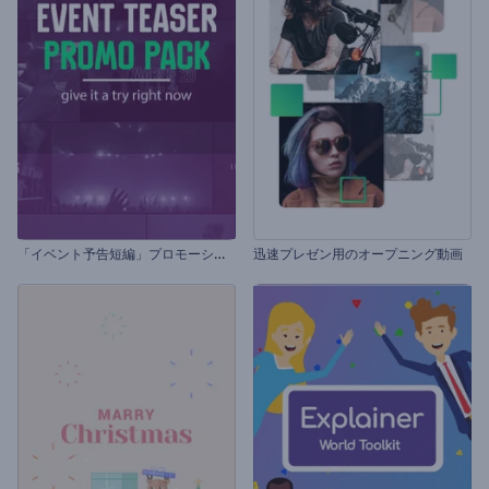
「
イベント予告短編」プロモーションビデオセット
迅速プレゼン用のオープニング動画