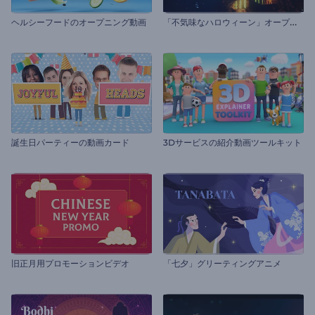
「
不気味なハロウィーン」オープニング動画
ヘルシーフードのオープニング動画
誕生日パーティーの動画カード
3Dサービスの紹介動画ツールキット
旧正月用プロモーションビデオ
「七夕」グリーティングアニメ