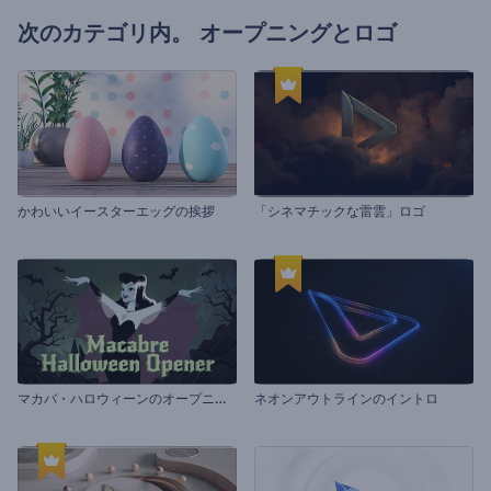
次のカテゴリ内。
オープニングとロゴ
かわいいイースターエッグの挨拶
「シネマチックな雷雲」ロゴ
マ
カバ・ハロウィーンのオープニング動画
ネオンアウトラインのイントロ