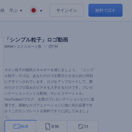
価格
学ぶ
サインイン
無料で試す
「シンプル粒子」ロゴ動画
889K+
エクスポート数
7 秒
ネオン粒子の磁気エネルギーを感じましょう。 「シンプ
ル粒子」ロゴは、あなたのロゴを際立たせるために特別
にデザインされています。ロゴをアップロードして、数
分だけでプロ並みのビデオを入手するだけです。プレゼ
ンテーションイントロ動画、テレビコマーシャル、
YouTubeのブログ、企業のプレゼンテーションなどに最
適です。素敵なロゴアニメーションに他に何が必要です
か？このテンプレートを無料ですぐに試してみましょ
う。
16:9
9:16
1:1