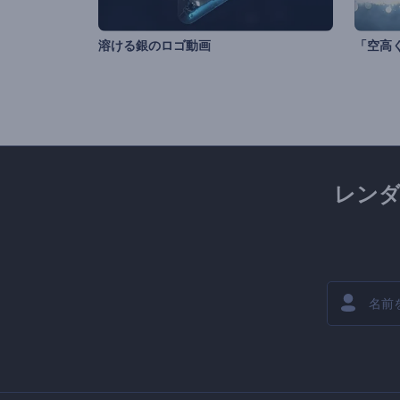
溶ける銀のロゴ動画
「空高
レン