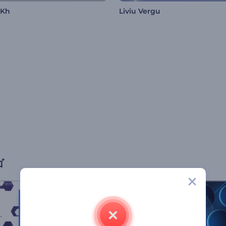
 Kh
Liviu Vergu
ゴ