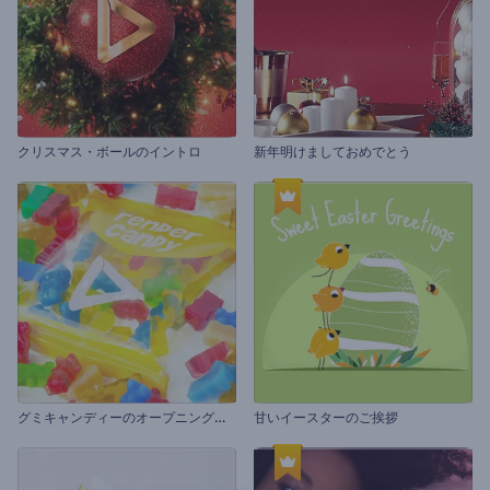
クリスマス・ボールのイントロ
新年明けましておめでとう
グ
ミキャンディーのオープニング動画
甘いイースターのご挨拶