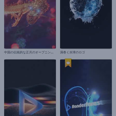
中
国の伝統的な正月のオープニング動画
渦巻く水球のロゴ