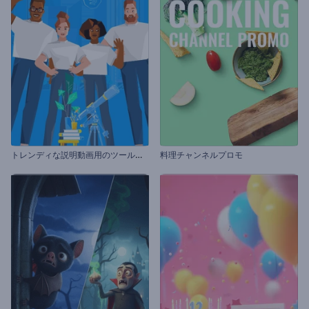
ト
レンディな説明動画用のツールキット
料理チャンネルプロモ