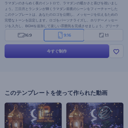
ラマダンのきらめく夜のイントロで、ラマダンの暖かさと喜びを祝いまし
ょう。三日月とランタンが輝くラマダン前夜のシーンをフィーチャーした
このテンプレートは、あなたのロゴを公開し、メッセージを伝えるための
完璧なトーンを設定します。ロゴをパーソナライズし、ホリデーメッセー
ジを入力し、BGMを追加して楽しい雰囲気を完成させましょう。グリーテ
ィングビデオ、ホリデー招待状、プロモーションビデオ、お祝いのプレゼ
16:9
9:16
1:1
ンテーションのオープニングなどに最適です。今すぐ作成し、ラマダンの
精神を広める！
今すぐ制作
このテンプレートを使って作られた動画