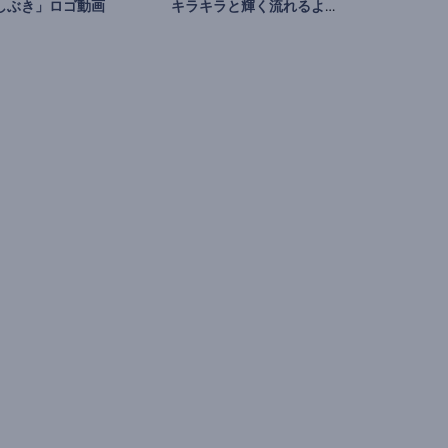
キラキラと輝く流れるような生地の紹介
しぶき」ロゴ動画