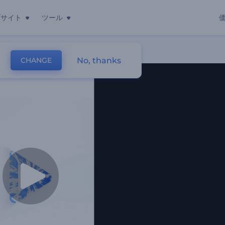
ブサイト
ツール
No, thanks
CHANGE