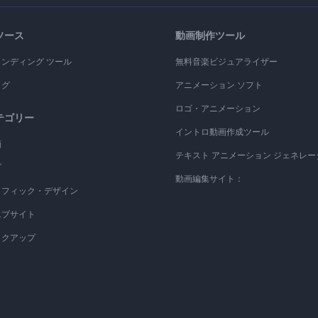
ソース
動画制作ツール
ランディング ツール
無料音楽ビジュアライザー
ログ
アニメーション ソフト
ロゴ・アニメーション
テゴリー
イントロ動画作成ツール
画
テキスト アニメーション ジェネレー
ゴ
動画編集サイト：
ラフィック・デザイン
エブサイト
ックアップ