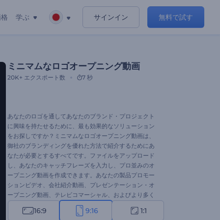
価格
学ぶ
サインイン
無料で試す
ミニマムなロゴオープニング動画
20K+
エクスポート数
7 秒
あなたのロゴを通してあなたのブランド・プロジェクト
に興味を持たせるために、最も効果的なソリューション
をお探しですか？ミニマムなロゴオープニング動画は、
御社のブランディングを優れた方法で紹介するためにあ
なたが必要とするすべてです。ファイルをアップロード
し、あなたのキャッチフレーズを入力し、プロ並みのオ
ープニング動画を作成できます。あなたの製品プロモー
ションビデオ、会社紹介動画、プレゼンテーション・オ
ープニング動画、テレビコマーシャル、およびより多く
のプロジェクトにそれを使用してください。ミニマムな
16:9
9:16
1:1
ロゴオープニング動画を手に入れるのは、ただクリック