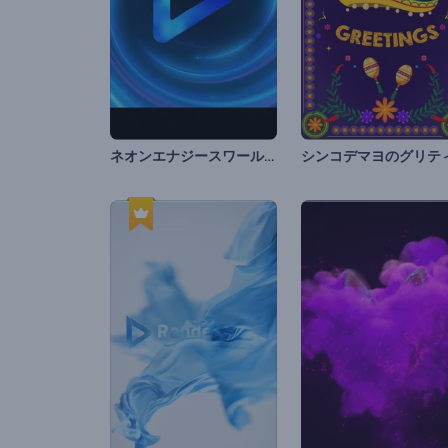
ネオンエナジースワール用オープニング動画