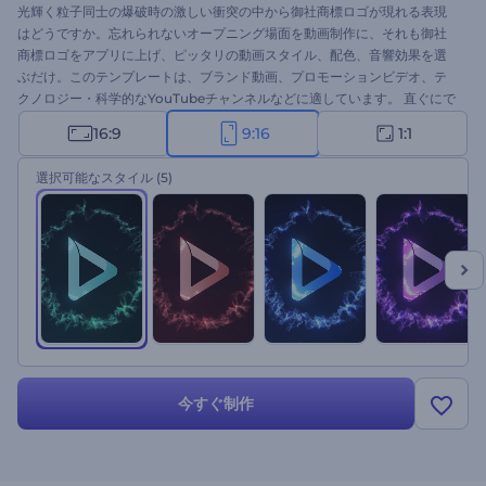
光輝く粒子同士の爆破時の激しい衝突の中から御社商標ロゴが現れる表現
はどうですか。忘れられないオープニング場面を動画制作に、それも御社
商標ロゴをアプリに上げ、ピッタリの動画スタイル、配色、音響効果を選
ぶだけ。このテンプレートは、ブランド動画、プロモーションビデオ、テ
クノロジー・科学的なYouTubeチャンネルなどに適しています。 直ぐにで
も素粒子衝突ロゴ動画制作ソフトをお試し下さい。
16:9
9:16
1:1
選択可能なスタイル
(5)
今すぐ制作