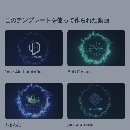
このテンプレートを使って作られた動画
Jose Ale Londoño
Bob Delan
ふぁんた
jembranade