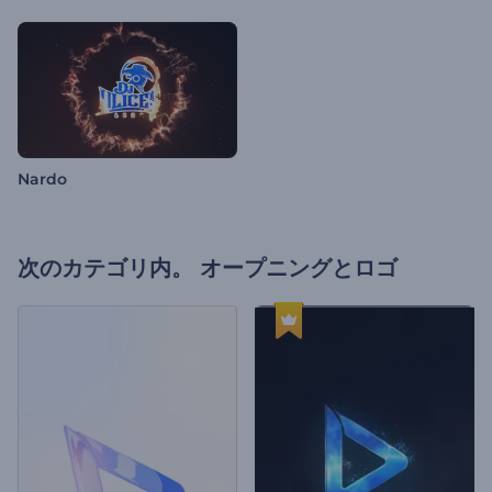
Nardo
次のカテゴリ内。
オープニングとロゴ