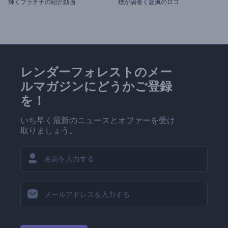
輝くプラチナの紹介動画
煙が渦巻く旋風のロゴ
レンダーフォレストのメー
ルマガジンにどうかご登録
を！
いち早く最新のニュースとオファーを受け
取りましょう。