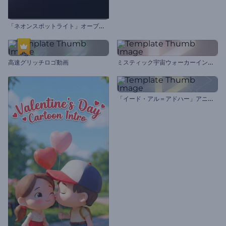
「
ネオンスポットライト」オープニング動画
ミ
スティック宇宙ウォーカーイントロ動画
高速グリッチロゴ動画
「
イード・アル＝アドハー」アニメーション