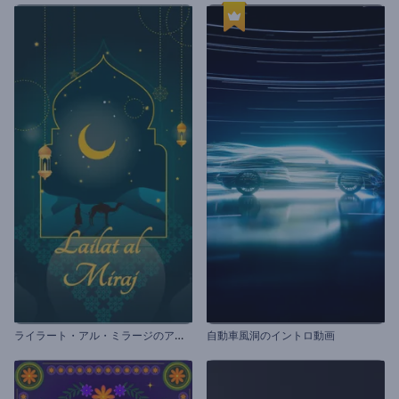
ラ
イラート・アル・ミラージのアニメーション
自動車風洞のイントロ動画