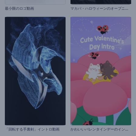
マ
カバ・ハロウィーンのオープニング動画
最小限のロゴ動画
か
わいいバレンタインデーのイントロ
「回転する手裏剣」イントロ動画