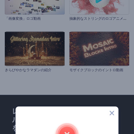
抽
象的なストリングのロゴアニメーション
「画像変換」ロゴ動画
きらびやかなラマダンの紹介
モザイクブロックのイントロ動画
レンダーフォレストのメー
ルマガジンにどうかご登録
を！