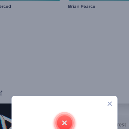
erced
Brian Pearce
ゴ