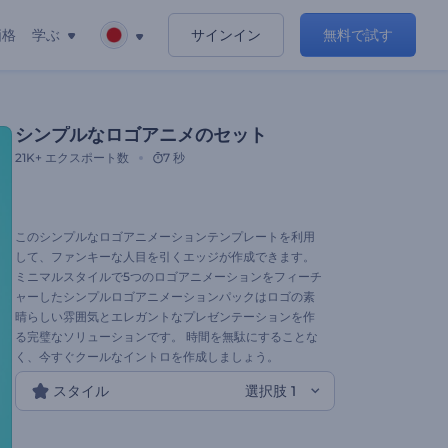
価格
学ぶ
サインイン
無料で試す
シンプルなロゴアニメのセット
21K+
エクスポート数
7 秒
このシンプルなロゴアニメーションテンプレートを利用
して、ファンキーな人目を引くエッジが作成できます。
ミニマルスタイルで5つのロゴアニメーションをフィーチ
ャーしたシンプルロゴアニメーションパックはロゴの素
晴らしい雰囲気とエレガントなプレゼンテーションを作
る完璧なソリューションです。 時間を無駄にすることな
く、今すぐクールなイントロを作成しましょう。
スタイル
選択肢 1