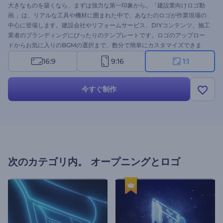
大きなものを築くなら、まずは強力な第一印象から。「建設業向けロゴ動
画 」は、リアルな工具や機材に囲まれた中で、あなたのロゴが作業現場の
中心に登場します。建設会社やリフォームサービス、DIYコンテンツ、施工
業者のブランディングにぴったりのテンプレートです。ロゴのアップロー
ドからお気に入りのBGMの選択まで、数分で簡単にカスタマイズできま
す。 今すぐ試して、印象的なスタートを切りましょう！
16:9
9:16
1:1
今すぐ制作
次のカテゴリ内。
オープニングとロゴ