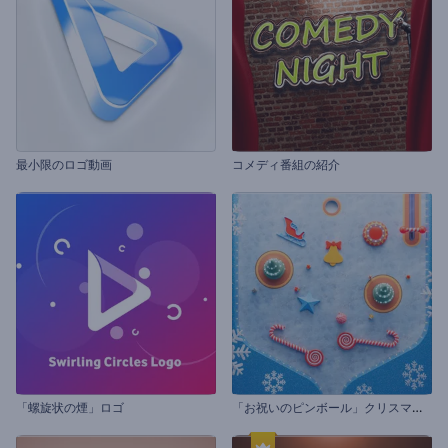
最小限のロゴ動画
コメディ番組の紹介
「
お祝いのピンボール」クリスマスのグリーティング
「螺旋状の煙」ロゴ