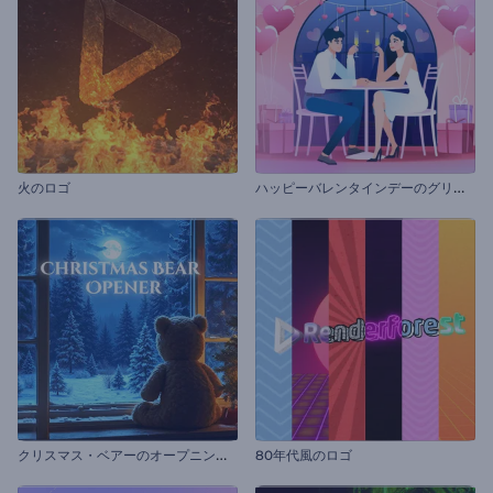
ハ
ッピーバレンタインデーのグリーティング
火のロゴ
ク
リスマス・ベアーのオープニング動画
80年代風のロゴ