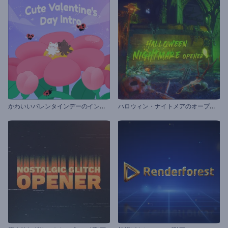
か
わいいバレンタインデーのイントロ
ハ
ロウィン・ナイトメアのオープニング動画