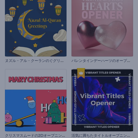
ヌ
ズル・アル・クーランのぐグリティング動画
バ
レンタインデーハーツのオープニング動画
ク
リスマスムードの2Dオープニング動画
活
気に満ちたタイトルオープニング動画