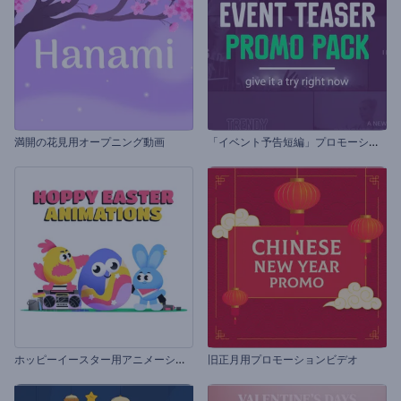
「
イベント予告短編」プロモーションビデオセット
満開の花見用オープニング動画
ホ
ッピーイースター用アニメーション
旧正月用プロモーションビデオ