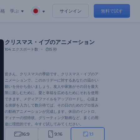
価格
学ぶ
サインイン
無料で試す
クリスマス・イブのアニメーション
104
エクスポート数
15 秒
皆さん、クリスマスの季節です。クリスマス・イブのア
ニメーションで、このホリデーに対するあなたの温かい
願いを分かち合いましょう。友人や家族がその日を最大
限に楽しむために、愛と幸福を広めるためにそれを使用
できます。メディアファイルをアップロードし、心温ま
る挨拶を入力して数分待てば、その日のためのプロ並み
の動画アニメーションが完成します。休日のイントロ、
ディナーの招待状、グリーティング動画など、多くの用
途に理想的です。今すぐ試してみてください。
16:9
9:16
1:1