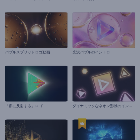
バブルスプリットロゴ動画
光沢バブルのイントロ
ダ
イナミックなネオン形状のイントロ動画
「影に反射する」ロゴ