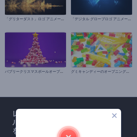
「
グリターダスト」ロゴ アニメーション
「
デジタル グローブロゴ アニメーション」
バ
ブリークリスマスボールオープニング
グ
ミキャンディーのオープニング動画
レンダーフォレストのメー
ルマガジンにどうかご登録
を！