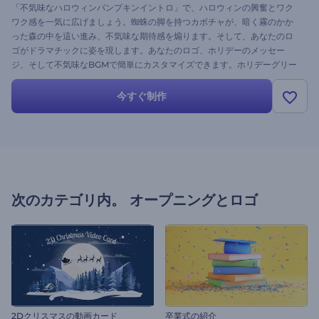
「不気味なハロウィンパンプキンイントロ」で、ハロウィンの興奮とワク
ワク感を一気に広げましょう。蜘蛛の脚を持つカボチャが、暗く霧のかか
った森の中を這い進み、不気味な期待感を煽ります。そして、あなたのロ
ゴがドラマチックに姿を現します。あなたのロゴ、ホリデーのメッセー
ジ、そして不気味なBGMで簡単にカスタマイズできます。ホリデーグリー
ティングビデオ、パーティー招待状、怖いオープニング、その他ホラーを
テーマにしたコンテンツに最適です。今すぐお試しください！
今すぐ制作
次のカテゴリ内。
オープニングとロゴ
2Dクリスマスの動画カード
卒業式の紹介