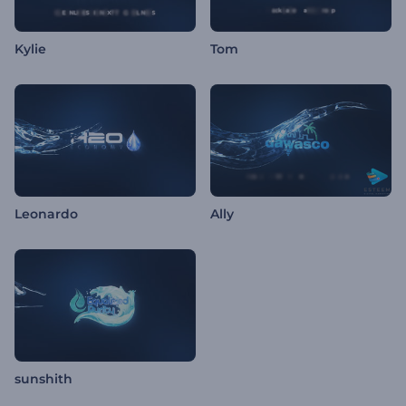
Kylie
Tom
Leonardo
Ally
sunshith