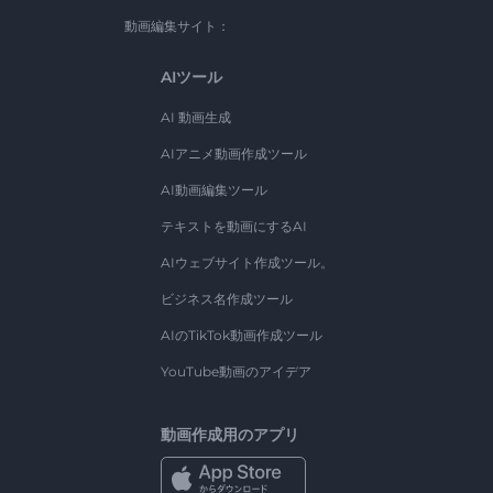
動画編集サイト：
AIツール
AI 動画生成
AIアニメ動画作成ツール
AI動画編集ツール
テキストを動画にするAI
AIウェブサイト作成ツール。
ビジネス名作成ツール
AIのTikTok動画作成ツール
YouTube動画のアイデア
動画作成用のアプリ