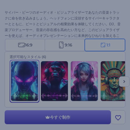
サイバー・ビーツのオーディオ・ビジュアライザーであなたの音楽トラッ
クに命を吹き込みましょう。ヘッドフォンに没頭するサイバーキャラクタ
ーとともに、ビートとビジュアルの相乗効果を体験してください。DJ、音
楽プロデューサー、音楽の存在感を高めたい方など、このビジュアライザ
ーを使えば、オーディオプレゼンテーションに未来的なひねりを加えるこ
とができます。トラックのタイトルとアーティスト名でテンプレートをカ
16:9
9:16
1:1
スタマイズし、音楽をアップロードして、音楽ストリーミングプラットフ
ォームで傑作を共有し、より多くの忠実なファンを獲得しましょう。今す
選択可能なスタイル
(6)
ぐこのテンプレートをお試しください！
今すぐ制作