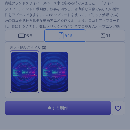
貴社ブランドをサイバースペース中に広める時が来ました！ 「サイバー・
グリッチ」イントロ動画は、観客を増やし、魅力的な画像であなたの創造
性をアピールできます。このテンプレートを使って、グリッチ効果であな
たのロゴを見せる見事な動画アニメを作りましょう。ロゴをアップロード
し、見出しを入力し、数回クリックするだけでプロ並みのオープニング動
画を手に入れます。ブランドプロモーション、テレビコマーシャル、技術
16:9
9:16
1:1
会社用のプレゼンテーション、その他多くの用途に最適です。今すぐ試し
てみてください。
選択可能なスタイル
(2)
今すぐ制作