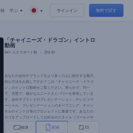
価格
学ぶ
サインイン
無料で試す
「チャイニーズ・ドラゴン」イントロ
動画
5K+
エクスポート数
12 秒
あなたの会社やブランドをより多くの人に紹介する魅力
的な方法をお探しですか？この「チャイニーズ・ドラゴ
ン」のイントロ動画をご覧ください。滑らかで、均一
で、完璧で、確かなユニークさとパワーを表現していま
す。会社やブランドのプレゼンテーション、テレビコマ
ーシャル、プレゼンテーションのオープニング、チャン
ネルのイントロ等のプロジェクトに最適です。あなたの
ロゴをアップロードしてお好みのスタイル（ゴールドや
シルバー）を選択すれば、わずか1分でプロフェッショナ
16:9
9:16
1:1
ルなアニメーションが完成します。さあ、やってみまし