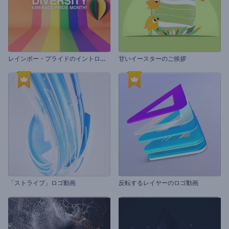
レ
インボー・プライドのイントロ動画
甘いイースターのご挨拶
「ストライプ」ロゴ動画
反転するレイヤーのロゴ動画