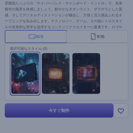
雰囲気たっぷりの「サイバーパンク・サインボード・イントロ」で、未来
都市の風景を体感しましょう。鮮やかなネオンライト、ザラザラとした質
感、そしてデジタルディストーションが融合し、力強く没入感あふれるオ
ープニングを生み出します。テクノロジー、ゲーム、その他レトロスタイ
ルや未来的な美学を追求するコンテンツクリエイターに最適です。ロゴや
テキストでサインボードをカスタマイズし、エネルギッシュなサウンドと
16:9
9:16
組み合わせることで、最大限のインパクトを生み出します。今すぐ制作し
て、創造性で注目を集めましょう！
選択可能なスタイル
(3)
今すぐ制作