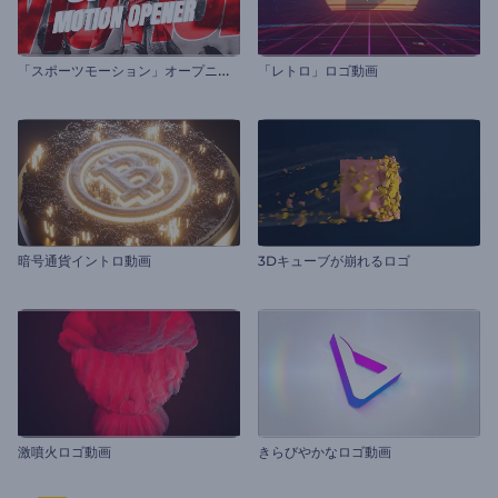
「
スポーツモーション」オープニング
「レトロ」ロゴ動画
暗号通貨イントロ動画
3Dキューブが崩れるロゴ
激噴火ロゴ動画
きらびやかなロゴ動画