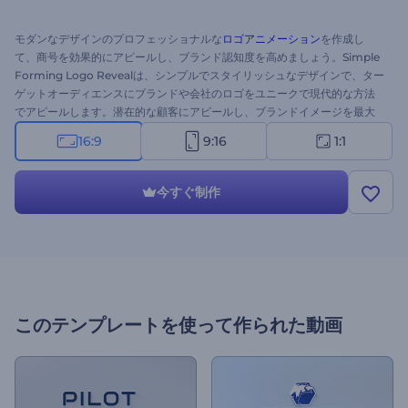
モダンなデザインのプロフェッショナルな
ロゴアニメーション
を作成し
て、商号を効果的にアピールし、ブランド認知度を高めましょう。Simple
Forming Logo Revealは、シンプルでスタイリッシュなデザインで、ター
ゲットオーディエンスにブランドや会社のロゴをユニークで現代的な方法
でアピールします。潜在的な顧客にアピールし、ブランドイメージを最大
限に高めるために必要なのはこれだけです。ロゴをアップロードし、キャ
16:9
9:16
1:1
ッチフレーズを入力するだけで、わずか数分でプロ仕様のアニメーション
ロゴオープナーを作成できます。企業のオープニング、美しいブランドや
製品のプレゼンテーション、テレビコマーシャルなど、様々なクリエイテ
今すぐ制作
ィブプロジェクトに最適です。今すぐお試しください！
このテンプレートを使って作られた動画