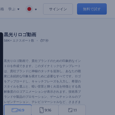
価格
学ぶ
サインイン
無料で試す
黒光りロゴ動画
58K+
エクスポート数
7 秒
黒光りロゴ動画で、貴社ブランドのための印象的なイン
トロを作成できます。このダイナミックなテンプレート
は、貴社ブランドに神秘のタッチを追加し、あなたの聴
衆に永続的な印象を残すために必要なすべてです。ロゴ
をアップロードし、キャッチフレーズを入力し、希望の
スタイルを選ぶと、暗い背景と輝く火花を特徴とする高
解像度のロゴアニメーションが表示されます。技術系ブ
ランドや製品のプロモーション、ゲームチャンネルのプ
レゼンテーション、テレビコマーシャルなど、さまざま
な用途に最適です。今すぐお試しください！
16:9
9:16
1:1