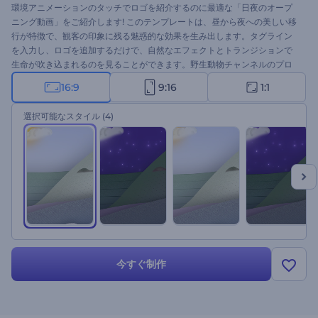
環境アニメーションのタッチでロゴを紹介するのに最適な「日夜のオープ
ニング動画」をご紹介します! このテンプレートは、昼から夜への美しい移
行が特徴で、観客の印象に残る魅惑的な効果を生み出します。タグライン
を入力し、ロゴを追加するだけで、自然なエフェクトとトランジションで
生命が吹き込まれるのを見ることができます。野生動物チャンネルのプロ
モーション、テレビコマーシャル、プレゼンテーションのオープニング、
16:9
9:16
1:1
地理的なイントロやアウトロなど、さまざまな用途に最適です。あなたの
ロゴを新たな高みへと導くために、ぜひお試しください。
選択可能なスタイル
(4)
今すぐ制作