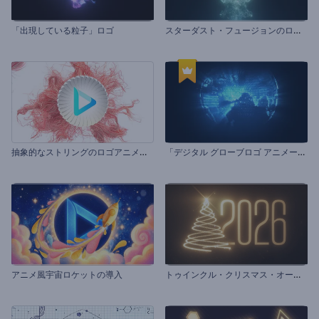
ス
ターダスト・フュージョンのロゴ動画
「出現している粒子」ロゴ
抽
象的なストリングのロゴアニメーション
「
デジタル グローブロゴ アニメーション」
ト
ゥインクル・クリスマス・オープニング動画
アニメ風宇宙ロケットの導入