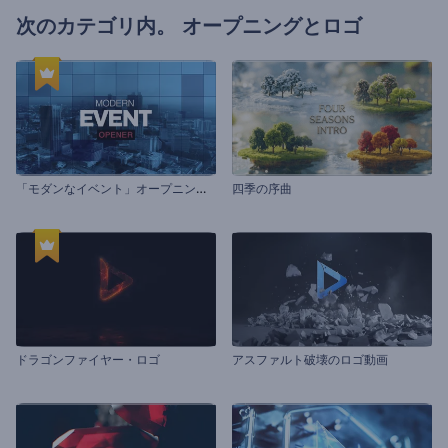
次のカテゴリ内。
オープニングとロゴ
「
モダンなイベント」オープニング動画
四季の序曲
ドラゴンファイヤー・ロゴ
アスファルト破壊のロゴ動画