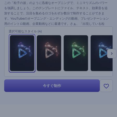
この「粒子の波」のように迅速なオープニングで、ミニマリズムのパワー
を強調しましょう。このテンプレートにファイル、テキスト、効果音を追
加することで、注目を集めるロゴをわずか数分で制作することができま
す。YouTubeのオープニング・エンディングの動画、プレゼンテーション
用のイントロ動画、企業動画などに最適です。さぁ、「出現している粒
子」ロゴで動画の視聴者に強い印象を残しましょう！
選択可能なスタイル
(4)
今すぐ制作