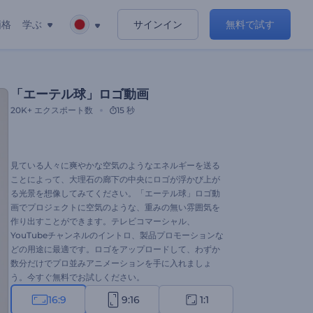
価格
学ぶ
サインイン
無料で試す
「エーテル球」ロゴ動画
20K+
エクスポート数
15 秒
見ている人々に爽やかな空気のようなエネルギーを送る
ことによって、大理石の廊下の中央にロゴが浮かび上が
る光景を想像してみてください。「エーテル球」ロゴ動
画でプロジェクトに空気のような、重みの無い雰囲気を
作り出すことができます。テレビコマーシャル、
YouTubeチャンネルのイントロ、製品プロモーションな
どの用途に最適です。ロゴをアップロードして、わずか
数分だけでプロ並みアニメーションを手に入れましょ
う。今すぐ無料でお試しください。
16:9
9:16
1:1