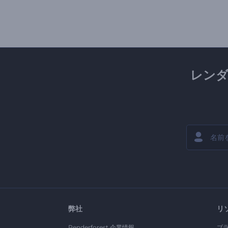
レン
弊社
リ
Renderforest 企業情報
ブ