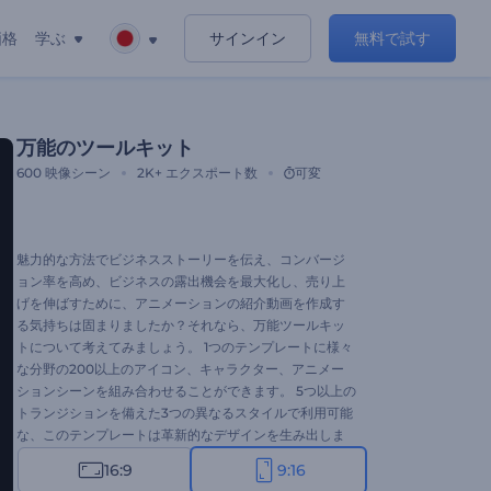
価格
学ぶ
サインイン
無料で試す
万能のツールキット
600
映像シーン
2K+
エクスポート数
可変
魅力的な方法でビジネスストーリーを伝え、コンバージ
ョン率を高め、ビジネスの露出機会を最大化し、売り上
げを伸ばすために、アニメーションの紹介動画を作成す
る気持ちは固まりましたか？それなら、万能ツールキッ
トについて考えてみましょう。 1つのテンプレートに様々
な分野の200以上のアイコン、キャラクター、アニメー
ションシーンを組み合わせることができます。 5つ以上の
トランジションを備えた3つの異なるスタイルで利用可能
な、このテンプレートは革新的なデザインを生み出しま
す。今すぐ試す価値があります！
16:9
9:16