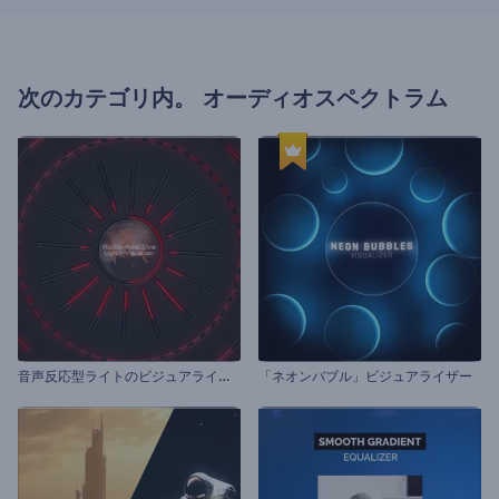
次のカテゴリ内。
オーディオスペクトラム
音
声反応型ライトのビジュアライザー
「ネオンバブル」ビジュアライザー