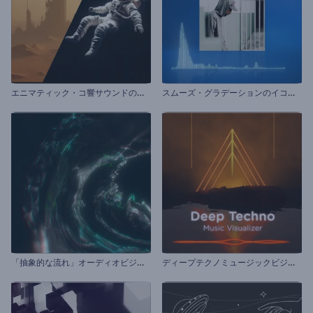
エ
ニマティック・コ響サウンドのビジュアライザー
ス
ムーズ・グラデーションのイコライザー
「
抽象的な流れ」オーディオビジュアライザー
デ
ィープテクノミュージックビジュアライザー