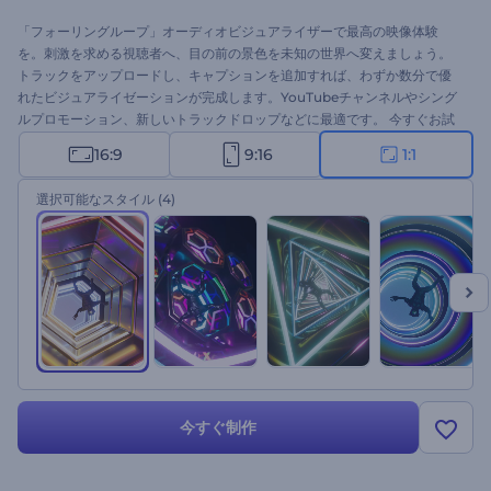
「フォーリングループ」オーディオビジュアライザーで最高の映像体験
を。刺激を求める視聴者へ、目の前の景色を未知の世界へ変えましょう。
トラックをアップロードし、キャプションを追加すれば、わずか数分で優
れたビジュアライゼーションが完成します。YouTubeチャンネルやシング
ルプロモーション、新しいトラックドロップなどに最適です。 今すぐお試
しください！
16:9
9:16
1:1
選択可能なスタイル
(4)
今すぐ制作