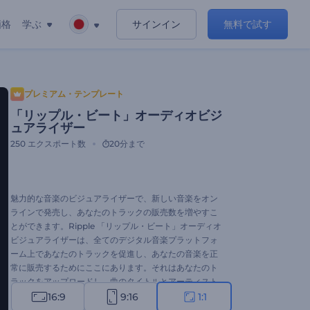
価格
学ぶ
サインイン
無料で試す
プレミアム・テンプレート
「リップル・ビート」オーディオビジ
ュアライザー
250
エクスポート数
20分まで
魅力的な音楽のビジュアライザーで、新しい音楽をオン
ラインで発売し、あなたのトラックの販売数を増やすこ
とができます。Ripple 「リップル・ビート」オーディオ
ビジュアライザーは、全てのデジタル音楽プラットフォ
ーム上であなたのトラックを促進し、あなたの音楽を正
常に販売するためにここにあります。それはあなたのト
ラックをアップロードし、曲のタイトルとアーティスト
の名前を入力し、現代の音楽ビジュアライザーを取得す
16:9
9:16
1:1
るために数分かかるでしょう。新曲のドロップ、アルバ