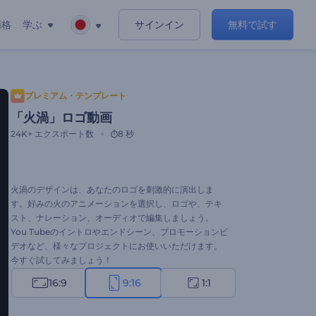
価格
学ぶ
サインイン
無料で試す
プレミアム・テンプレート
「火渦」ロゴ動画
24K+
エクスポート数
8 秒
火渦のデザインは、あなたのロゴを刺激的に演出しま
す。好みの火のアニメーションを選択し、ロゴや、テキ
スト、ナレーション、オーディオで編集しましょう。
You Tubeのイントロやエンドシーン、プロモーションビ
デオなど、様々なプロジェクトにお使いいただけます。
今すぐ試してみましょう！
16:9
9:16
1:1